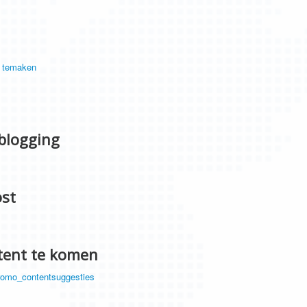
r temaken
 blogging
st
tent te komen
/promo_contentsuggesties