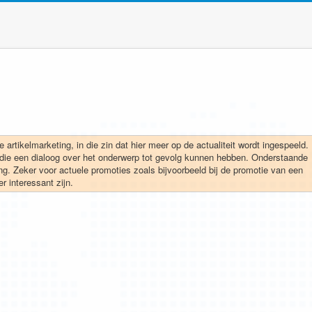
 artikelmarketing, in die zin dat hier meer op de actualiteit wordt ingespeeld.
 die een dialoog over het onderwerp tot gevolg kunnen hebben. Onderstaande
ng. Zeker voor actuele promoties zoals bijvoorbeeld bij de promotie van een
r interessant zijn.