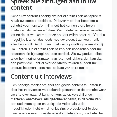
Spreek alle zintuigen aan in uw
content
Schrijf uw content zodanig dat het alle zintuigen aanspreekt.
Maak uw content beeldend. De lezer moet het beeld dat u
schetst voor hem zien. Hij moet het kunnen zien, horen,
voelen en als het ware ruiken. Want zintuigen maken emotie
los en dat is wat we met onze content willen bereiken. Vertel u
mogelijke klanten desnoods hoe uw product aanvoelt, ruilt,
klinkt en er uit ziet. U zoekt met uw copywriting de emotie bij
uw klanten. En alle zintuigen sturen een boodschap naar uw
hersenen die bijdraagt aan een oordeel. Als uw product alleen
al de herinnering losmaakt aan iets heel lekkers dan kan dat
een potentiële klant al over de streep trekken al heeft uw
product helemaal niets met eetbare zaken te maken.
Content uit interviews
Een handige manier om snel aan goede content te komen is
door het interviewen van bekende personen in de branche waar
uw site over gaat. U kunt het verslag op verschillende
manieren weergeven. Als geschreven tekst, in de vorm van
een audioverslag en natuurlijk als video, als u de
mogelijkheden hebt om dit enigszins professioneel te doen.
Hoe beter de naam van degene die u interviewt, hoe beter het