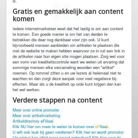
is.
Gratis en gemakkelijk aan content
komen
Iedere internetmarketeer weet dat het lastig is om aan content
te komen. Een goede manier is om het van derden te
betrekken die daar nog dankbaar voor zijn ook. U kunt
bijvoorbeeld mensen aanbieden om artikelen te plaatsen die
met de website te maken hebben waarvoor ze in ruil een link in
de artikelen naar hun eigen site mogen plaatsen. Zorg wel voor
een vorm van kwaliteitscontrole want we weten uit ervaring dat
sommige mensen elke verzameling woorden een "artikel"
noemen. Op rommel zitten u en uw lezers al helemaal niet te
wachten en dan zorgt deze aanpak voor veel negatieve bij-
effecten. Maar als u de kwaliteit op orde kunt krijgen dan kan
het wel werken.
Verdere stappen na content
Meer over online promotie
Meer over artikelmarketing
Artikeldirectory eFiliaal
Klik NU hier om meer te weten te komen over
e
F
iliaa
L
U wilt ook leuk bij gaan verdienen? Klik hier en wordt promotor
Uw winkel kan altijd meer omzet gebruiken? Klik hier voor de