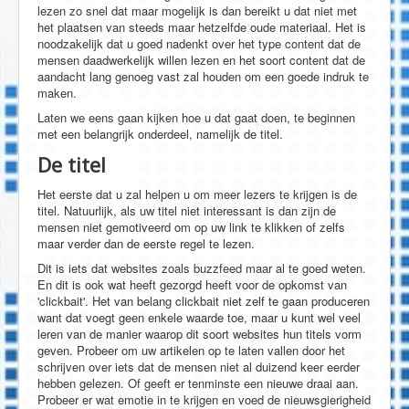
lezen zo snel dat maar mogelijk is dan bereikt u dat niet met
het plaatsen van steeds maar hetzelfde oude materiaal. Het is
noodzakelijk dat u goed nadenkt over het type content dat de
mensen daadwerkelijk willen lezen en het soort content dat de
aandacht lang genoeg vast zal houden om een goede indruk te
maken.
Laten we eens gaan kijken hoe u dat gaat doen, te beginnen
met een belangrijk onderdeel, namelijk de titel.
De titel
Het eerste dat u zal helpen u om meer lezers te krijgen is de
titel. Natuurlijk, als uw titel niet interessant is dan zijn de
mensen niet gemotiveerd om op uw link te klikken of zelfs
maar verder dan de eerste regel te lezen.
Dit is iets dat websites zoals buzzfeed maar al te goed weten.
En dit is ook wat heeft gezorgd heeft voor de opkomst van
'clickbait'. Het van belang clickbait niet zelf te gaan produceren
want dat voegt geen enkele waarde toe, maar u kunt wel veel
leren van de manier waarop dit soort websites hun titels vorm
geven. Probeer om uw artikelen op te laten vallen door het
schrijven over iets dat de mensen niet al duizend keer eerder
hebben gelezen. Of geeft er tenminste een nieuwe draai aan.
Probeer er wat emotie in te krijgen en voed de nieuwsgierigheid