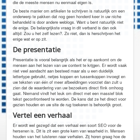
die de meeste mensen nu eenmaal eigen is.
De beste manier om artikelen te schrijven is natuurlijk om een
onderwerp te pakken dat nog geen honderd keer in uw niche
behandeld is door andere weblogs. Want u bent natuurlijk niet
de enige. De belangrijkste vraag in dit verband is dan ook
altijd: Zou u het zelf lezen?. Zo niet, dan is herschrijven het
enige wat er op zit.
De presentatie
Presentatie is vooral belangrijk als het er op aankomt om de
mensen aan het lezen van uw content te krijgen. Er wordt vaak
niet veel aandacht aan besteed maar als u een duidelijk
lettertype gebruikt, netjes koppen en tussenkoppen invoegt en
uw teksten van één of meer afbeeldingen voorziet dan zult u
zien dat de waardering van uw bezoekers direct flink omhoog
gaat. Niemand vindt het leuk om direct met een massief blok
tekst geconfronteerd te worden. De kans dat ze het direct voor
gezien houden en uw site de rug toekeren is behoorlijk groot.
Vertel een verhaal
Er wordt wel gezegd dat een verhaal een soort SEO voor de
hersenen is. Dit is zit een grote kern van waarheid in. Mensen
houden van het luisteren naar verhalen. Zij horen graag hoe de