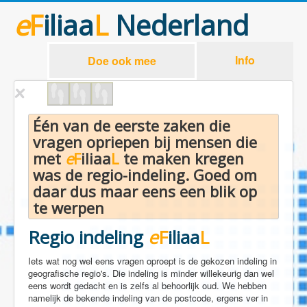
e
F
iliaa
L
Nederland
Info
Doe ook mee
Één van de eerste zaken die
vragen opriepen bij mensen die
met
e
F
iliaa
L
te maken kregen
was de regio-indeling. Goed om
daar dus maar eens een blik op
te werpen
Regio indeling
e
F
iliaa
L
Iets wat nog wel eens vragen oproept is de gekozen indeling in
geografische regio's. Die indeling is minder willekeurig dan wel
eens wordt gedacht en is zelfs al behoorlijk oud. We hebben
namelijk de bekende indeling van de postcode, ergens ver in