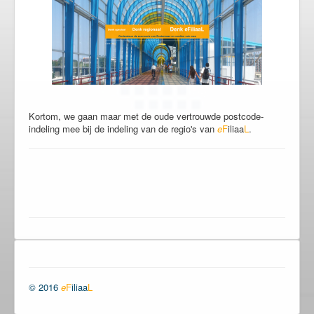
Kortom, we gaan maar met de oude vertrouwde postcode-
indeling mee bij de indeling van de regio's van
e
F
iliaa
L
.
© 2016
e
F
iliaa
L